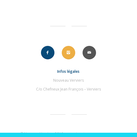
Infos légales
Nouveau Verviers
C/o Chefneux Jean François – Verviers
© NouveauVerviers 2019 – une signature
.compourvous