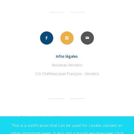
Infos légales
Nouveau Verviers
C/o Chefneux Jean François – Verviers
© NouveauVerviers 2019 – une signature
.compourvous
This is a notification that can be used for cookie consent or
other important news. It also got a modal window now! Click