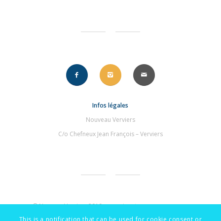
Infos légales
Nouveau Verviers
C/o Chefneux Jean François – Verviers
© NouveauVerviers 2019 – une signature
.compourvous
This is a notification that can be used for cookie consent or