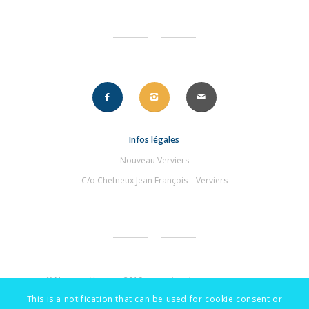
Infos légales
Nouveau Verviers
C/o Chefneux Jean François – Verviers
© NouveauVerviers 2019 – une signature
.compourvous
This is a notification that can be used for cookie consent or